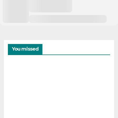
You missed
CAMPAMENTOS
VERANO
Cam
pam
ento
s de