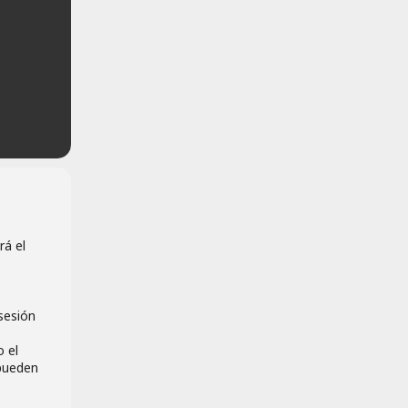
rá el
sesión
o el
 pueden