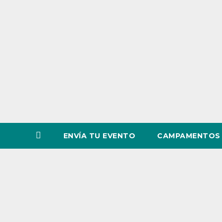
o
v
i
n
c
i
a
ENVÍA TU EVENTO
CAMPAMENTOS 