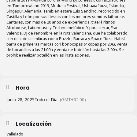
España 2011 «Movida Corona World DJ Contest», con actuaciones
en Tomorrowland 2019, Medusa Festival, Ushuaia Ibiza, Islandia,
Singapur, Alemania. También estará Luis Sendino, reconocido en
Castilla y León por sus fiestas con los mejores sonidos lathouse.
Cantares, con más de 20 años de experiencia, traerá ritmos
Afrohouse, Latinhouse y Techno melódico. Y para cerrar, Fran
Valencia, DJ de renombre en la ruta valenciana, que ha colaborado
con discotecas míticas como Puzzle, Barraca y Space Ibiza. Habrá
barra de primeras marcas con bonocopas (4 copas por 20€), venta
de bocadillos a las 21:00h y venta de botellón hasta las 3:00h. Se
prohíbe realizar botellón en las instalaciones.
Hora
Junio 28, 2025
Todo el Día
(GMT+02:00)
Localización
Vallelado