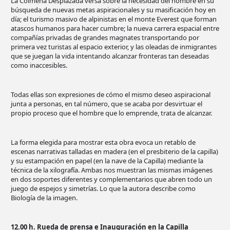
La Colmena Desplazada versa sobre la necesidad del hombre en su
búsqueda de nuevas metas aspiracionales y su masificación hoy en
día; el turismo masivo de alpinistas en el monte Everest que forman
atascos humanos para hacer cumbre; la nueva carrera espacial entre
compañías privadas de grandes magnates transportando por
primera vez turistas al espacio exterior, y las oleadas de inmigrantes
que se juegan la vida intentando alcanzar fronteras tan deseadas
como inaccesibles.
Todas ellas son expresiones de cómo el mismo deseo aspiracional
junta a personas, en tal número, que se acaba por desvirtuar el
propio proceso que el hombre que lo emprende, trata de alcanzar.
La forma elegida para mostrar esta obra evoca un retablo de
escenas narrativas talladas en madera (en el presbiterio de la capilla)
y su estampación en papel (en la nave de la Capilla) mediante la
técnica de la xilografía. Ambas nos muestran las mismas imágenes
en dos soportes diferentes y complementarios que abren todo un
juego de espejos y simetrías. Lo que la autora describe como
Biología de la imagen.
12.00 h. Rueda de prensa e Inauguración en la Capilla