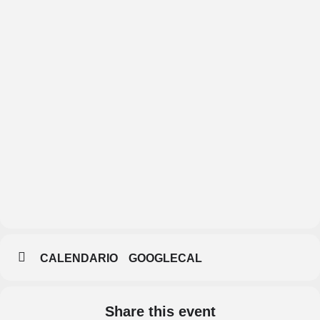
Museo de Arte
Contemporáneo
Esteban
Vicente
CALENDARIO
GOOGLECAL
Share this event