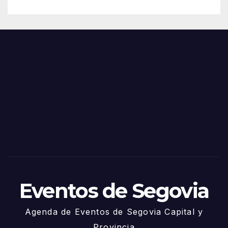
– 28
n
de
Feria
Juni
s y
o
Fiest
as
de
Sego
via
2025
– 27
de
Juni
o
Eventos de Segovia
Agenda de Eventos de Segovia Capital y
Provincia