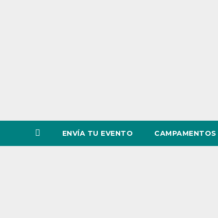
o
v
i
n
c
i
a
ENVÍA TU EVENTO
CAMPAMENTOS 