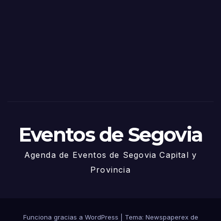
as
de
Sego
via
2025
– 27
de
Juni
o
Eventos de Segovia
Agenda de Eventos de Segovia Capital y
Provincia
Funciona gracias a WordPress
|
Tema: Newspaperex de