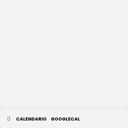
Casa de
la Lectura
–
Biblioteca
Municipal
CALENDARIO
GOOGLECAL