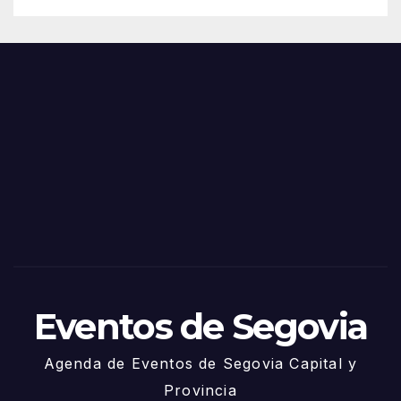
de
Feria
Juni
s y
o
Fiest
as
de
Sego
via
2025
– 27
de
Juni
o
Eventos de Segovia
Agenda de Eventos de Segovia Capital y
Provincia