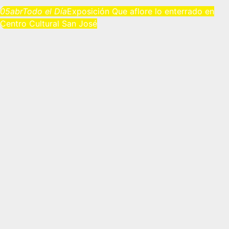
05
abr
Todo el Día
Exposición Que aflore lo enterrado en
Centro Cultural San José