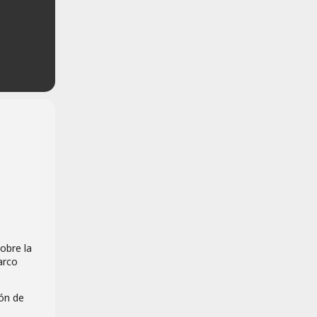
obre la
arco
ión de