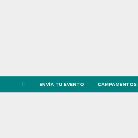
o
v
i
n
c
i
a
ENVÍA TU EVENTO
CAMPAMENTOS 