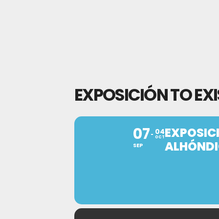
EXPOSICIÓN TO EXI
07
EXPOSICI
04
OCT
ALHÓND
SEP