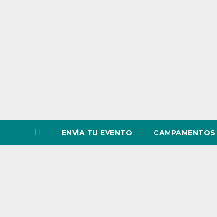
o
v
i
n
c
i
a
ENVÍA TU EVENTO
CAMPAMENTOS 