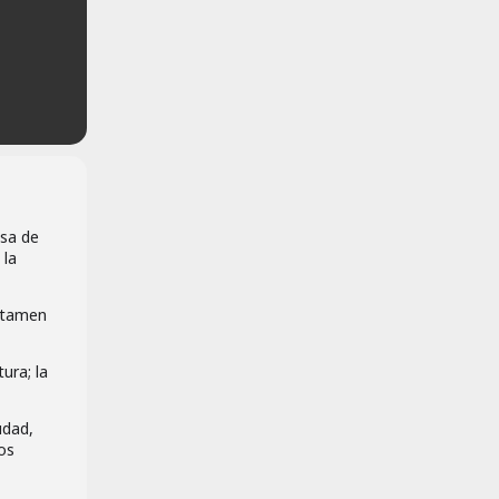
asa de
 la
ertamen
ura; la
udad,
os