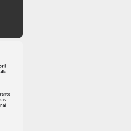
ril
allo
urante
nzas
inal