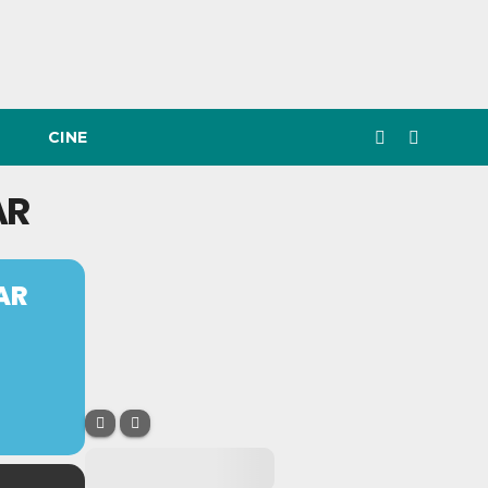
CINE
AR
AR