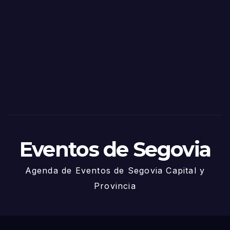
as
de
Sego
via
2025
– 27
de
Juni
o
Eventos de Segovia
Agenda de Eventos de Segovia Capital y
Provincia