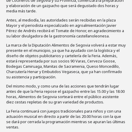
de Cocineros de Segovia y su Provincia, comenzará la preparación
y elaboración de un gazpacho que será degustado dos horas y
media más tarde.
Antes, al mediodía, las autoridades serán recibidas en la plaza
Mayor y el periodista especializado en agroalmientación Javier
Pérez de Andrés recibirá el Tomate de Honor, en agradecimiento a
su labor divulgadora de la gastronomía castellanoleonesa.
La marca de la Diputación Alimentos de Segovia volverá a estar muy
presente en el municipio, ya que ha ayudado con la logística y el
diseño de objetos publicitarios y cartelería de la Feria. Además,
estará representada por sus socios 90 Varas, Cerveza Goose,
Bodegas Camiruaga, Manitas de Sacramenia, Queso Moncedillo,
Charcutería Henar y Embutidos Vegaseca, que ya han confirmado
su asistencia y participación.
Del mismo modo, y como una de las acciones que tendrán lugar
antes de que la Feria repose el gazpacho entre las 15.00 y las 18.00
horas, Alimentos de Segovia sorteará entre el público asistente
diez cestas repletas de su gran variedad de productos.
La Feria continuará con juegos tradicionales para niños y con una
actuación musical en directo a partir de las 20.00 horas con la que
se dará por cerrada la programación mientras se apuran las últimas
ventas.