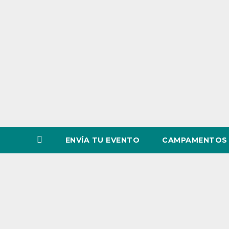
o
v
i
n
c
i
a
ENVÍA TU EVENTO
CAMPAMENTOS 