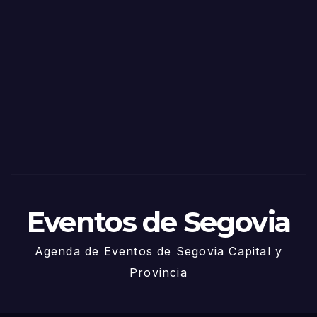
o
Fiest
as
de
Sego
via
2025
– 27
de
Juni
o
Eventos de Segovia
Agenda de Eventos de Segovia Capital y
Provincia