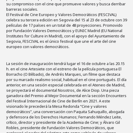
su compromiso con el cine que promueve valores y busca derribar
barreras sociales.
El Festival de Cine Europeo y Valores Democráticos (FESCIVAL)
celebra su tercera edición en Segovia del 15 al 23 de octubre con 39
películas de 17 países en un total de 48 proyecciones. Promovido
por Fundación Valores Democráticos y EUNIC Madrid (EU National
Institutes for Culture in Madrid), con el apoyo del Ayuntamiento de
Segovia, FESCIVAL es el único festival que une el arte del cine
europeo con valores democráticos.
La sesión de inauguración tendrá lugar el 16 de octubre a las 20.15
h. en el cine Artesiete con el estreno de la película portuguesa El
Borracho (O Bêbado), de Andrés Marques, un filme que destaca
por su marcado realismo social, habitual en el cine portugués. El día
anterior, en una sesión especial celebrada en el Ateneo de Madrid,
se proyectará el documental Nosotros, de Alice Diop. Una pieza
ganadora del Premio al Mejor Documental en la sección Encounters
del Festival Internacional de Cine de Berlín en 2021. A este
visionado le precederá la Mesa Redonda “Cine y valores
democráticos”, una conversación con Paquita Sahuquillo, abogada
y defensora de los Derechos Humanos; Fernando Méndez Leite,
crítico, director y presidente de la Academia de Cine; y Álvaro Gil
Robles, presidente de Fundación Valores Democráticos, que
explorará el poder del séptimo arte como vehículo de valores