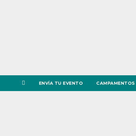
o
v
i
n
c
i
a
ENVÍA TU EVENTO
CAMPAMENTOS 