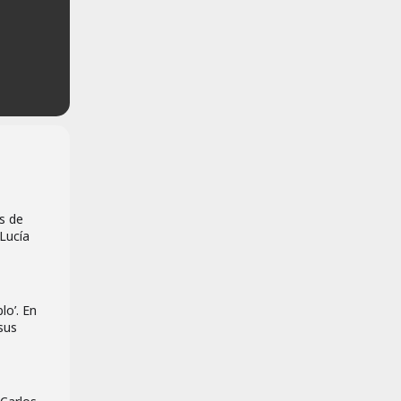
os de
Lucía
lo’. En
sus