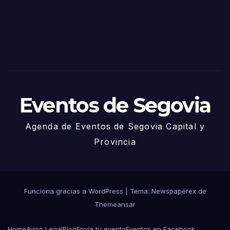
via
2025
– 27
de
Juni
o
Eventos de Segovia
Agenda de Eventos de Segovia Capital y
Provincia
Funciona gracias a WordPress
|
Tema: Newspaperex de
Themeansar
Home
Aviso Legal
Blog
Envía tu evento
Eventos en Facebook