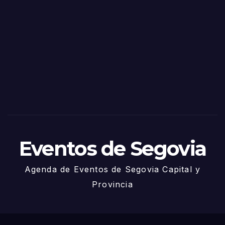
as
de
Sego
via
2025
– 27
de
Juni
o
Eventos de Segovia
Agenda de Eventos de Segovia Capital y
Provincia