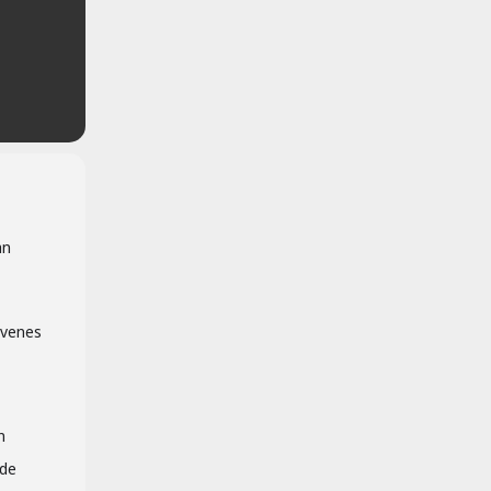
an
óvenes
n
 de