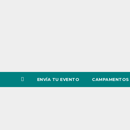
o
v
i
n
c
i
a
ENVÍA TU EVENTO
CAMPAMENTOS 