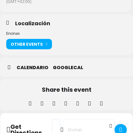
(GMT+02:00)
Localización
Encinas
OTHER EVENTS
CALENDARIO
GOOGLECAL
Share this event
Address - Fiestas 2023 en Encinas []
Destination Address - Fiestas 2023 
Get
Directions