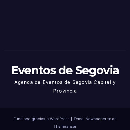
Sego
via
2025
– 27
de
Juni
o
Eventos de Segovia
Agenda de Eventos de Segovia Capital y
Provincia
Funciona gracias a WordPress
|
Tema: Newspaperex de
Themeansar