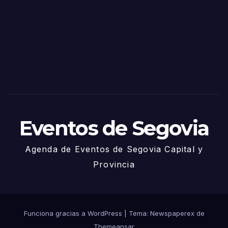
de
Sego
via
2025
– 27
de
Juni
o
Eventos de Segovia
Agenda de Eventos de Segovia Capital y
Provincia
Funciona gracias a WordPress
|
Tema: Newspaperex de
Themeansar