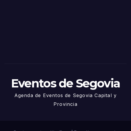
as
de
Sego
via
2025
– 27
de
Juni
o
Eventos de Segovia
Agenda de Eventos de Segovia Capital y
Provincia