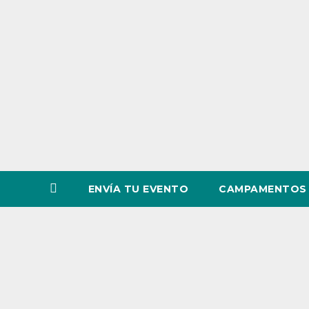
o
v
i
n
c
i
a
ENVÍA TU EVENTO
CAMPAMENTOS 