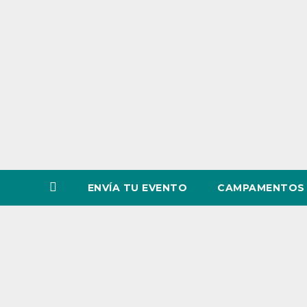
o
v
i
n
c
i
a
ENVÍA TU EVENTO
CAMPAMENTOS 