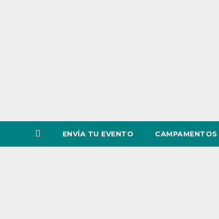
o
v
i
n
c
i
a
ENVÍA TU EVENTO
CAMPAMENTOS 