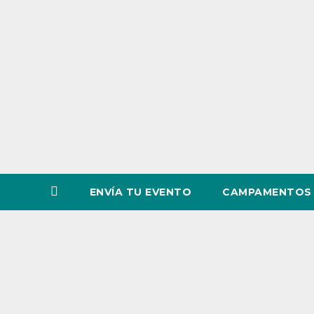
o
v
i
n
c
i
a
ENVÍA TU EVENTO
CAMPAMENTOS 