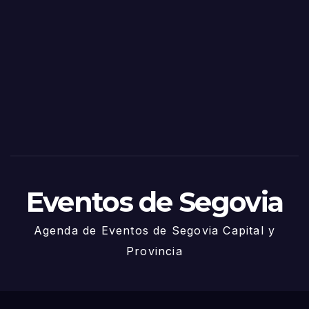
as
de
Sego
via
2025
– 27
de
Juni
o
Eventos de Segovia
Agenda de Eventos de Segovia Capital y
Provincia