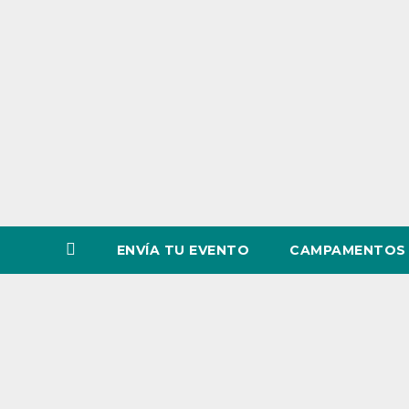
o
v
i
n
c
i
a
ENVÍA TU EVENTO
CAMPAMENTOS 