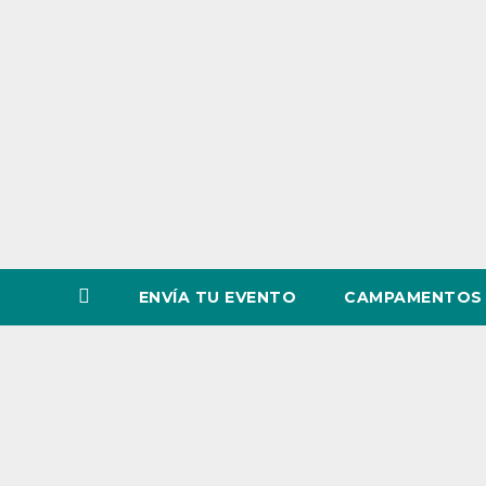
o
v
i
n
c
i
a
ENVÍA TU EVENTO
CAMPAMENTOS 