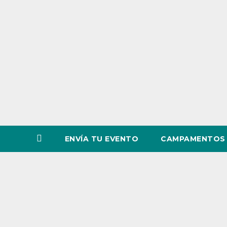
o
v
i
n
c
i
a
ENVÍA TU EVENTO
CAMPAMENTOS 