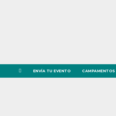
o
v
i
n
c
i
a
ENVÍA TU EVENTO
CAMPAMENTOS 