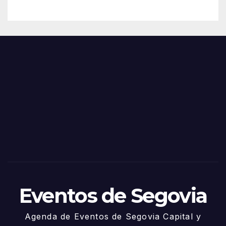
– 28
n
de
Feria
Juni
s y
o
Fiest
as
de
Sego
via
2025
– 27
de
Juni
o
Eventos de Segovia
Agenda de Eventos de Segovia Capital y