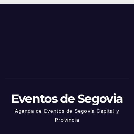
Juni
s y
o
Fiest
as
de
Sego
via
2025
– 27
de
Juni
o
Eventos de Segovia
Agenda de Eventos de Segovia Capital y
Provincia