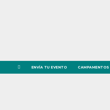
o
v
i
n
c
i
a
ENVÍA TU EVENTO
CAMPAMENTOS 