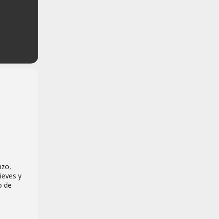
nzo,
ieves y
o de