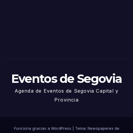
de
Sego
via
2025
– 27
de
Juni
o
Eventos de Segovia
Agenda de Eventos de Segovia Capital y
Provincia
Funciona gracias a WordPress
|
Tema: Newspaperex de