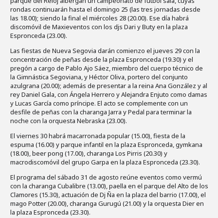
parque del Reloj albergan un campeonato de fútbol sala, cuyas
rondas continuarán hasta el domingo 25 (las tres jornadas desde
las 18.00); siendo la final el miércoles 28 (20.00). Ese día habrá
discomóvil de Maxieventos con los djs Dari y Buty en la plaza
Espronceda (23.00).
Las fiestas de Nueva Segovia darán comienzo el jueves 29 con la
concentración de peñas desde la plaza Espronceda (19.30) y el
pregón a cargo de Pablo Ajo Sáez, miembro del cuerpo técnico de
la Gimnástica Segoviana, y Héctor Oliva, portero del conjunto
azulgrana (20.00); además de presentar a la reina Ana González y al
rey Daniel Gala, con Ángela Herrero y Alejandra Enjuto como damas
y Lucas García como príncipe. El acto se complemente con un
desfile de peñas con la charanga Jarra y Pedal para terminar la
noche con la orquesta Nebraska (23.00).
El viernes 30 habrá macarronada popular (15.00), fiesta de la
espuma (16.00) y parque infantil en la plaza Espronceda, gymkana
(18.00), beer pong (17.00), charanga Los Pirris (20.30) y
macrodiscomóvil del grupo Garpa en la plaza Espronceda (23.30).
El programa del sábado 31 de agosto reúne eventos como vermú
con la charanga Cubalibre (13.00), paella en el parque del Alto de los
Clamores (15.30), actuación de Dj Ña en la plaza del barrio (17.00), el
mago Potter (20.00), charanga Gurugú (21.00) y la orquesta Dier en
la plaza Espronceda (23.30).