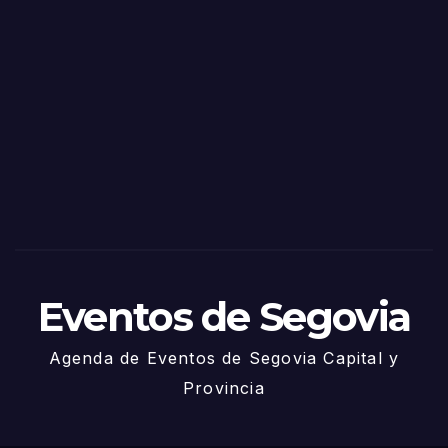
o
Fiest
as
de
Sego
via
2025
– 27
de
Juni
o
Eventos de Segovia
Agenda de Eventos de Segovia Capital y
Provincia