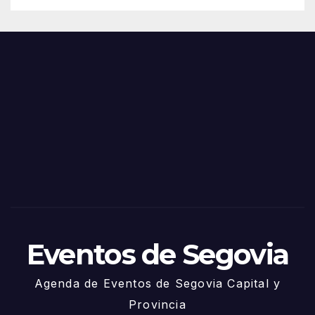
de
Feria
Juni
s y
o
Fiest
as
de
Sego
via
2025
– 27
de
Juni
o
Eventos de Segovia
Agenda de Eventos de Segovia Capital y
Provincia