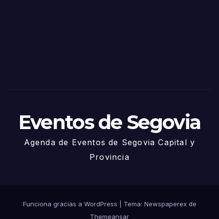
de
Sego
via
2025
– 27
de
Juni
o
Eventos de Segovia
Agenda de Eventos de Segovia Capital y
Provincia
Funciona gracias a WordPress
|
Tema: Newspaperex de
Themeansar