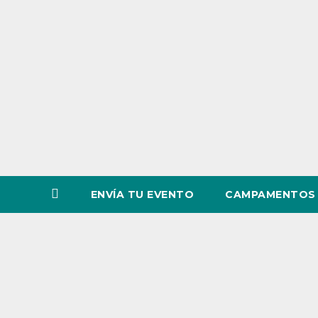
o
v
i
n
c
i
a
ENVÍA TU EVENTO
CAMPAMENTOS 