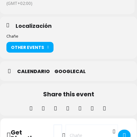
(GMT+02:00)
Localización
Chañe
OTHER EVENTS
CALENDARIO
GOOGLECAL
Share this event
Address - Fiestas en Chañe 2024 []
Destination Address - Fiestas en Ch
Get