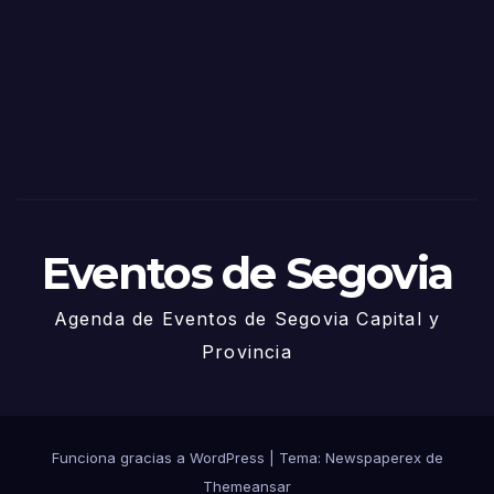
de
Sego
via
2025
– 27
de
Juni
o
Eventos de Segovia
Agenda de Eventos de Segovia Capital y
Provincia
Funciona gracias a WordPress
|
Tema: Newspaperex de
Themeansar