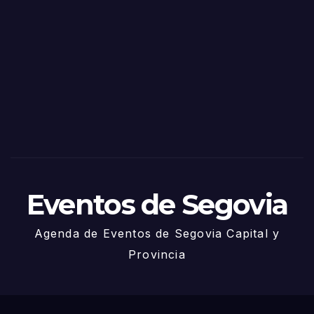
as
de
Sego
via
2025
– 27
de
Juni
o
Eventos de Segovia
Agenda de Eventos de Segovia Capital y
Provincia