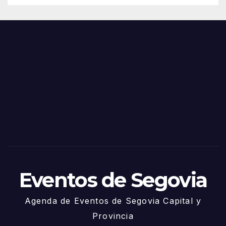
de
Feria
Juni
s y
o
Fiest
as
de
Sego
via
2025
– 27
de
Juni
o
Eventos de Segovia
Agenda de Eventos de Segovia Capital y
Provincia