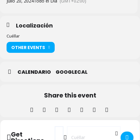
Julio 20, 2024
Todo el Día
(GMT+02:00)
Localización
Cuéllar
OTHER EVENTS
CALENDARIO
GOOGLECAL
Share this event
Address - FreeStyle en la Plaza de Toros de
Destination Address - FreeStyle en l
Get