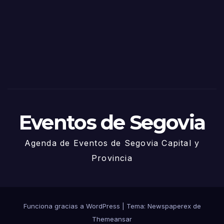
Sego
via
2025
– 27
de
Juni
o
Eventos de Segovia
Agenda de Eventos de Segovia Capital y
Provincia
Funciona gracias a WordPress
|
Tema: Newspaperex de
Themeansar