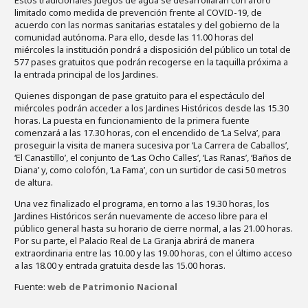
Estos tradicionales juegos de agua se desarrollarán con aforo
limitado como medida de prevención frente al COVID-19, de
acuerdo con las normas sanitarias estatales y del gobierno de la
comunidad autónoma. Para ello, desde las 11.00 horas del
miércoles la institución pondrá a disposición del público un total de
577 pases gratuitos que podrán recogerse en la taquilla próxima a
la entrada principal de los Jardines.
Quienes dispongan de pase gratuito para el espectáculo del
miércoles podrán acceder a los Jardines Históricos desde las 15.30
horas. La puesta en funcionamiento de la primera fuente
comenzará a las 17.30 horas, con el encendido de ‘La Selva’, para
proseguir la visita de manera sucesiva por ‘La Carrera de Caballos’,
‘El Canastillo’, el conjunto de ‘Las Ocho Calles’, ‘Las Ranas’, ‘Baños de
Diana’ y, como colofón, ‘La Fama’, con un surtidor de casi 50 metros
de altura.
Una vez finalizado el programa, en torno a las 19.30 horas, los
Jardines Históricos serán nuevamente de acceso libre para el
público general hasta su horario de cierre normal, a las 21.00 horas.
Por su parte, el Palacio Real de La Granja abrirá de manera
extraordinaria entre las 10.00 y las 19.00 horas, con el último acceso
a las 18.00 y entrada gratuita desde las 15.00 horas.
Fuente:
web de Patrimonio Nacional