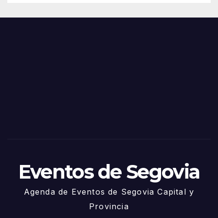
de
Feria
Juni
s y
o
Fiest
as
de
Sego
via
2025
– 27
de
Juni
o
Eventos de Segovia
Agenda de Eventos de Segovia Capital y
Provincia