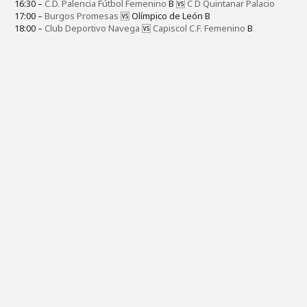
16:30 –
C.D. Palencia Fútbol Femenino
B 🆚
C D Quintanar Palacio
17:00 –
Burgos Promesas
🆚 Olímpico de León B
18:00 –
Club Deportivo Navega
🆚
Capiscol C.F. Femenino
B