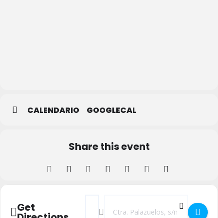
La
Albuera
CALENDARIO
GOOGLECAL
Share this event
Address - Gimnástica Segoviana CF vs CD
Destination Address - Gimnástica S
Get
Directions