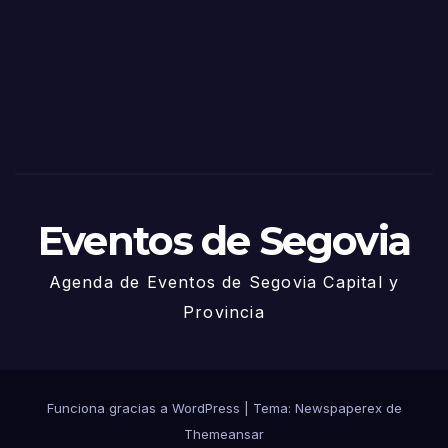
Sego
via
2025
– 27
de
Juni
o
Eventos de Segovia
Agenda de Eventos de Segovia Capital y
Provincia
Funciona gracias a WordPress
|
Tema: Newspaperex de
Themeansar