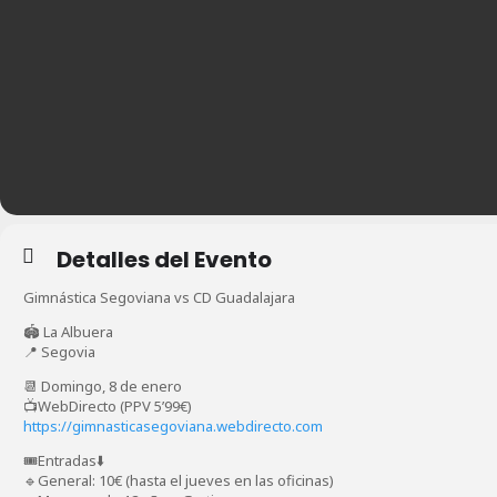
Detalles del Evento
Gimnástica Segoviana vs CD Guadalajara
🏟️ La Albuera
📍 Segovia
📆 Domingo, 8 de enero
📺WebDirecto (PPV 5’99€)
https://gimnasticasegoviana.webdirecto.com
🎟️Entradas⬇️
🔹General: 10€ (hasta el jueves en las oficinas)